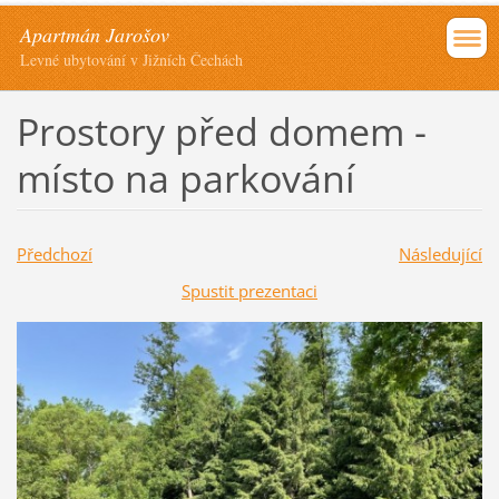
Apartmán Jarošov
Levné ubytování v Jižních Čechách
Prostory před domem -
místo na parkování
Předchozí
Následující
Spustit prezentaci