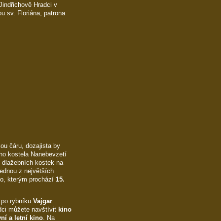
Jindřichově Hradci v
 sv. Floriána, patrona
ou čáru, dozajista by
ého kostela Nanebevzetí
 dlažebních kostek na
 jednou z největších
to, kterým prochází
15.
u po rybníku
Vajgar
dci můžete navštívit
kino
ní a letní kino
. Na