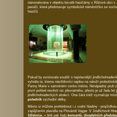
nainstalována v objektu bývalé hasičárny v Růžové ulici v 
pasáži, která představuje symbolické náměstíčko se sochou
hasičů.
Pokud by existovala soutěž o nejslavnější jindřichohradeck
vyhrála ta, kterou návštěvníci najdou na nároží proboštsk
Panny Marie v samotném centru města. Nenápadný pruh z
první pohled nevěstí nic převratného, přesto je už řadu let
jindřichohradeckých atrakcí. Ona čára totiž vyznačuje mís
poledník
východní délky.
Město si můžete prohlédnout i z vodní hladiny - projížďko
zapůjčením plavidla na Plovárně Vajgar. V Jindřichově Hra
Střelnice
, v létě pak řadu
koncertů, divadelních představ