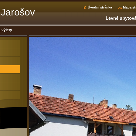
Úvodní stránka
Mapa st
 Jarošov
Levné ubytová
a výlety