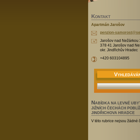
K
ONTAKT
Apartmán Jarošov
penzion-
samorost
@se
Jarošov nad Nežárkou 
378 41 Jarošov nad Ne
okr. Jindřichův Hradec
+420 603104895
V
YHLEDÁVÁN
N
ABÍDKA NA LEVNÉ UBY
JIŽNÍCH ČECHÁCH POBLÍ
JINDŘICHOVA HRADCE
V této rubrice nejsou žádné 