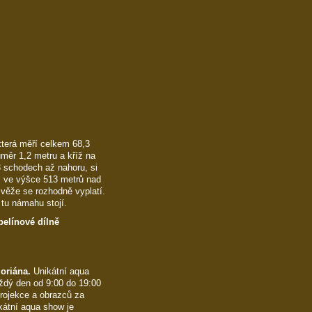
terá měří celkem 68,3
měr 1,2 metru a kříž na
3 schodech až nahoru, si
m ve výšce 513 metrů nad
ěže se rozhodně vyplatí.
tu námahu stojí.
elínové dílně
oriána.
Unikátní aqua
aždý den od 9:00 do 19:00
rojekce a obrazců za
kátní aqua show je