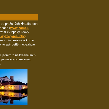
t po pražských Hradčanech
chách (
www.zamek-
ětší evropský lidový
kryzovy-jeslicky
)
.
sán v Guinnessově knize
elkolepý betlém obsahuje
e jedním z nejkrásnějších
o památkovou rezervací.
.