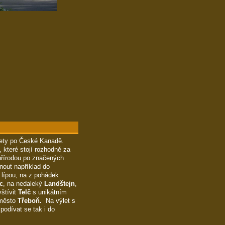
lety po České Kanadě.
které stojí rozhodně za
přírodou po značených
nout například do
lípou, na z pohádek
c
, na nedaleký
Landštejn
,
vštívit
Telč
s unikátním
město
Třeboň.
Na výlet s
podívat se tak i do