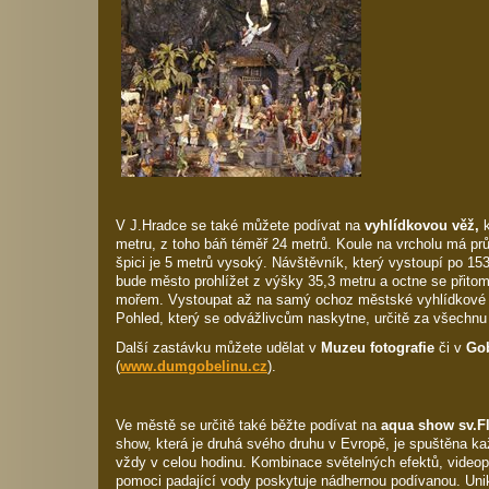
V J.Hradce se také můžete podívat na
vyhlídkovou věž,
k
metru, z toho báň téměř 24 metrů. Koule na vrcholu má prů
špici je 5 metrů vysoký. Návštěvník, který vystoupí po 15
bude město prohlížet z výšky 35,3 metru a octne se přito
mořem. Vystoupat až na samý ochoz městské vyhlídkové v
Pohled, který se odvážlivcům naskytne, určitě za všechnu 
Další zastávku můžete udělat v
Muzeu fotografie
či v
Gob
(
www.dumgobelinu.cz
).
Ve městě se určitě také běžte podívat na
aqua show sv.Fl
show, která je druhá svého druhu v Evropě, je spuštěna k
vždy v celou hodinu. Kombinace světelných efektů, videop
pomoci padající vody poskytuje nádhernou podívanou. Uni