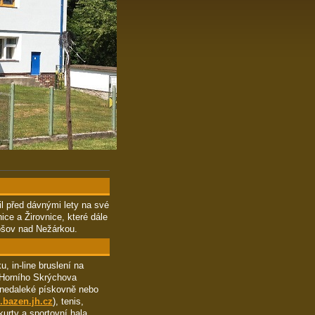
il před dávnými lety na své
ice a Žirovnice, které dále
rošov nad Nežárkou.
u, in-line bruslení na
 Horního Skrýchova
 nedaleké pískovně nebo
bazen.jh.cz
), tenis,
 kurty a sportovní hala
.