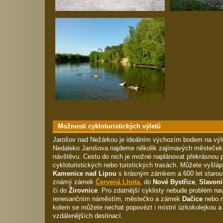
Možnosti cykloturistických výletů
Jarošov nad Nežárkou je ideálním výchozím bodem na vý
Nedaleko Jarošova najdeme několik zajímavých městeček, 
návštěvu. Cestu do nich je možné naplánovat překrásnou 
cykloturistických nebo turistických trasách. Můžete vyšláp
Kamenice nad Lipou
s krásným zámkem a 600 let starou 
známý zámek
Červená Lhota
, do
Nové Bystřice
,
Slavoni
či do
Žirovnice
. Pro zdatnější cyklisty nebude problém na
renesančním náměstím, městečko a zámek
Dačice
nebo 
kolem se můžete nechat popovézt i místní úzkokolejkou a 
vzdálenějších destinací.