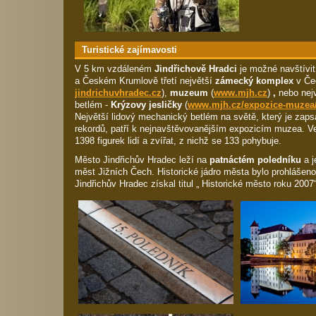
Turistické zajímavosti
V 5 km vzdáleném
Jindřichově Hradci
je možné navštívi
a Českém Krumlově třetí největší
zámecký komplex
v Če
jindrichuvhradec.cz
),
muzeum
(
www.mjh.cz
)
,
nebo nejv
betlém -
Krýzovy jesličky
(
www.mjh.cz/expozice-
muzea/
Největší lidový mechanický betlém na světě, který je zap
rekordů, patří k nejnavštěvovanějším expozicím muzea. V
1398 figurek lidí a zvířat, z nichž se 133 pohybuje.
Město Jindřichův Hradec leží na
patnáctém poledníku
a j
měst Jižních Čech. Historické jádro města bylo prohlášen
Jindřichův Hradec získal titul „ Historické město roku 2007“