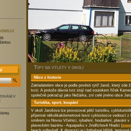
znam.
cz
36
žárkou
T
IPY NA VÝLETY V OKOLÍ
Í
Něco z historie
Zakladatelem obce je podle pověsti rytíř Jaroš, který zde ž
tvrzi. A protože dávná tvrz stojí nad soutokem říček Kamen
společně pokračují jako Nežárka, zní celé jméno obce Ja
TOVÁNÍ V
Ž
Turistika, sport, koupání
V okolí Jarošova lze provozovat pěší turistiku, cykloturistik
články.
příjemné několikakilometrové lesní cyklostezce vedoucí z
směrem na Novou Včelnici, rybaření, houbaření, plavání v
plaveckém bazénu - Aquaparku v Jindřichově Hradci (
www.
beach volleyball. K dispozici je i fotbalové hřiště, tenisové